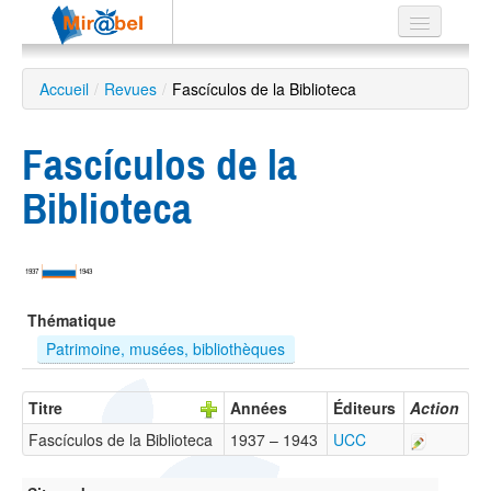
Le réseau
Accueil
/
Revues
/
Fascículos de la Biblioteca
Soutien
Fascículos de la
Listes
Biblioteca
Recherche
1937
1943
avancée
Thématique
EN
ES
Patrimoine, musées, bibliothèques
?
Titre
Années
Éditeurs
Action
Fascículos de la Biblioteca
1937 – 1943
UCC