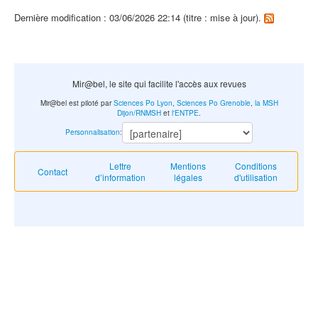
Dernière modification : 03/06/2026 22:14 (titre : mise à jour).
Mir@bel, le site qui facilite l'accès aux revues
Mir@bel est piloté par
Sciences Po Lyon
,
Sciences Po Grenoble
,
la MSH
Dijon/RNMSH
et
l'ENTPE
.
Personnalisation
:
Lettre
Mentions
Conditions
Contact
d’information
légales
d'utilisation