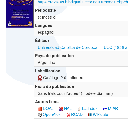
https://revistas.bibdigital.uccor.edu.ar/index.php/d
Périodicité
semestriel
Langues
espagnol
Éditeur
Universidad Catolica de Cordoba — UCC (1956 à
Pays de publication
Argentine
Labellisation
Catálogo 2.0 Latindex
Frais de publication
Sans frais pour l’auteur (modèle diamant)
Autres liens
DOAJ
HAL
Latindex
MIAR
OpenAlex
ROAD
Wikidata