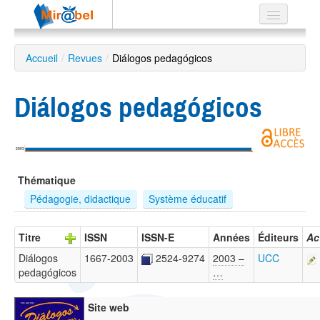
Le réseau
Accueil
/
Revues
/
Diálogos pedagógicos
Soutien
Diálogos pedagógicos
Listes
2003
Recherche
Thématique
avancée
Pédagogie, didactique
Système éducatif
EN
ES
Titre
ISSN
ISSN-E
Années
Éditeurs
Ac
?
Diálogos
1667-2003
2524-9274
2003 –
UCC
pedagógicos
…
Site web