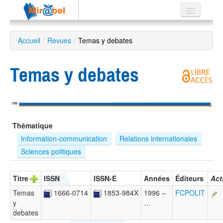
Le réseau
Accueil
/
Revues
/
Temas y debates
Soutien
Temas y debates
Listes
1996
Recherche
Thématique
avancée
Information-communication
Relations internationales
EN
Sciences politiques
ES
?
Titre
ISSN
ISSN-E
Années
Éditeurs
Act
Temas
1666-0714
1853-984X
1996 –
FCPOLIT
y
…
debates