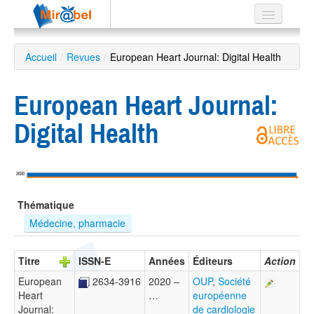
Le réseau
Accueil
/
Revues
/
European Heart Journal: Digital Health
Soutien
European Heart Journal:
Listes
Digital Health
Recherche
2020
avancée
Thématique
EN
ES
Médecine, pharmacie
?
Titre
ISSN-E
Années
Éditeurs
Action
European
2634-3916
2020 –
OUP
,
Société
Heart
…
européenne
Journal:
de cardiologie