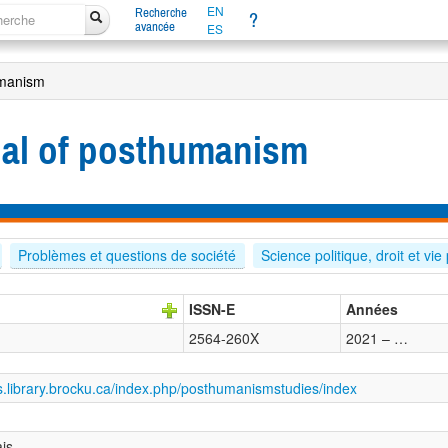
EN
Recherche
?
avancée
ES
umanism
nal of posthumanism
Problèmes et questions de société
Science politique, droit et vie
ISSN-E
Années
2564-260X
2021 – …
ls.library.brocku.ca/index.php/posthumanismstudies/index
ais