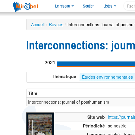
Le réseau
Soutien
Listes
Accueil
/
Revues
/
Interconnections: journal of posth
Interconnections: jour
2021
Thématique
Études environnementales
Titre
Interconnections: journal of posthumanism
Site web
https://journa
Périodicité
semestriel
Langues
anglais, franç