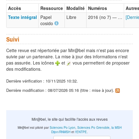
Accès
Ressource
Modalité
Numéros
Autres
Texte intégral
Papel
Libre
2016 (no 7) — …
[Derni
cosido
Suivi
Cette revue est répertoriée par Mir@bel mais n'est pas encore
suivie par un partenaire. La mise à jour des informations n'est
pas assurée. Les icônes
et
vous permettent de proposer
des modifications.
Dernière vérification : 10/11/2025 10:32.
Dernière modification : 08/07/2026 05:16 (titre : mise à jour).
Mir@bel, le site qui facilite l'accès aux revues
Mir@bel est piloté par
Sciences Po Lyon
,
Sciences Po Grenoble
,
la MSH
Dijon/RNMSH
et
l'ENTPE
.