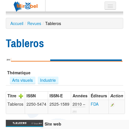
Le réseau
Accueil
/
Revues
/
Tableros
Soutien
Tableros
Listes
2010
Recherche
Thématique
avancée
Arts visuels
Industrie
EN
ES
Titre
ISSN
ISSN-E
Années
Éditeurs
Action
?
Tableros
2250-5474
2525-1589
2010 –
FDA
…
Site web