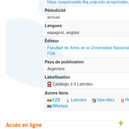
https://papelcosido.fba.unlp.edu.ar/ojs/index
Périodicité
annuel
Langues
espagnol, anglais
Éditeur
Facultad de Artes de la Universidad Naciona
FDA
Pays de publication
Argentine
Labellisation
Catálogo 2.0 Latindex
Autres liens
EZB
Latindex
OpenAlex
R
Wikidata
Accès en ligne