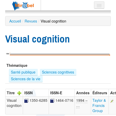
Le réseau
Accueil
/
Revues
/
Visual cognition
Soutien
Visual cognition
Listes
1994
Recherche
Thématique
avancée
Santé publique
Sciences cognitives
EN
Sciences de la vie
ES
?
Titre
ISSN
ISSN-E
Années
Éditeurs
Act
Visual
1350-6285
1464-0716
1994 –
Taylor &
cognition
…
Francis
Group