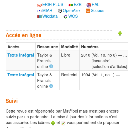
ERIH PLUS
EZB
HAL
MIAR
OpenAlex
Scopus
Wikidata
WOS
Accès en ligne
Accès
Ressource
Modalité
Numéros
Texte intégral
Taylor &
Libre
2010 (Vol. 18, no 8) — …
Francis
[lacunaire]
online
[sélection d'articles]
Texte intégral
Taylor &
Restreint
1994 (Vol. 1, no 1) — …
Francis
online
Suivi
Cette revue est répertoriée par Mir@bel mais n'est pas encore
suivie par un partenaire. La mise à jour des informations n'est
pas assurée. Les icônes
et
vous permettent de proposer