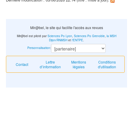
Mir@bel, le site qui facilite l'accès aux revues
Mir@bel est piloté par
Sciences Po Lyon
,
Sciences Po Grenoble
,
la MSH
Dijon/RNMSH
et
l'ENTPE
.
Personnalisation
:
Lettre
Mentions
Conditions
Contact
d’information
légales
d'utilisation