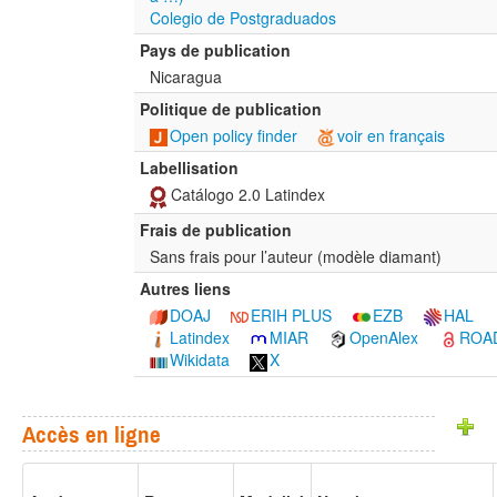
Colegio de Postgraduados
Pays de publication
Nicaragua
Politique de publication
Open policy finder
voir en français
Labellisation
Catálogo 2.0 Latindex
Frais de publication
Sans frais pour l’auteur (modèle diamant)
Autres liens
DOAJ
ERIH PLUS
EZB
HAL
Latindex
MIAR
OpenAlex
ROA
Wikidata
X
Accès en ligne