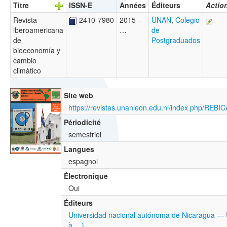
Titre
ISSN-E
Années
Éditeurs
Actio
Revista
2410-7980
2015 –
UNAN
,
Colegio
iberoamericana
…
de
de
Postgraduados
bioeconomía y
cambio
climàtico
Site web
https://revistas.unanleon.edu.ni/index.php/REBI
Périodicité
semestriel
Langues
espagnol
Électronique
Oui
Éditeurs
Universidad nacional autónoma de Nicaragua —
à …)