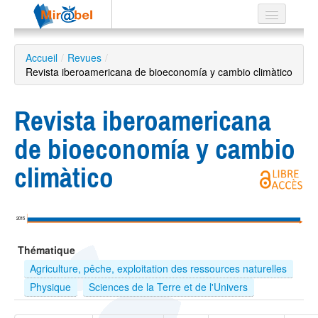
Le réseau
Accueil
/
Revues
/
Revista iberoamericana de bioeconomía y cambio climàtico
Soutien
Listes
Revista iberoamericana
de bioeconomía y cambio
climàtico
Recherche
avancée
EN
2015
ES
Thématique
?
Agriculture, pêche, exploitation des ressources naturelles
Physique
Sciences de la Terre et de l'Univers