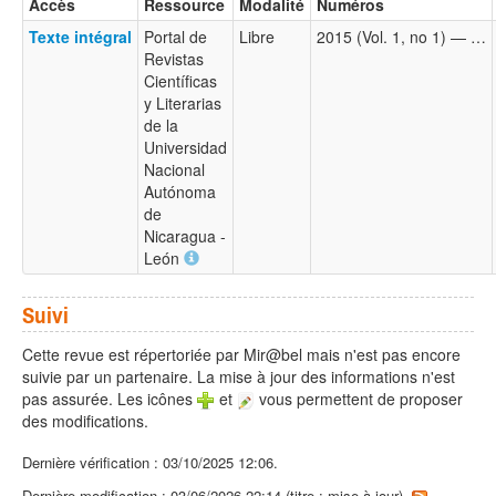
Accès
Ressource
Modalité
Numéros
Texte intégral
Portal de
Libre
2015 (Vol. 1, no 1) — …
Revistas
Científicas
y Literarias
de la
Universidad
Nacional
Autónoma
de
Nicaragua -
León
Suivi
Cette revue est répertoriée par Mir@bel mais n'est pas encore
suivie par un partenaire. La mise à jour des informations n'est
pas assurée. Les icônes
et
vous permettent de proposer
des modifications.
Dernière vérification : 03/10/2025 12:06.
Dernière modification : 03/06/2026 22:14 (titre : mise à jour).