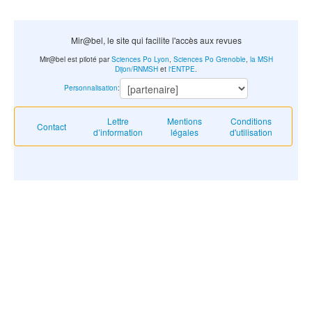
Mir@bel, le site qui facilite l'accès aux revues
Mir@bel est piloté par
Sciences Po Lyon
,
Sciences Po Grenoble
,
la MSH
Dijon/RNMSH
et
l'ENTPE
.
Personnalisation
:
Lettre
Mentions
Conditions
Contact
d’information
légales
d'utilisation