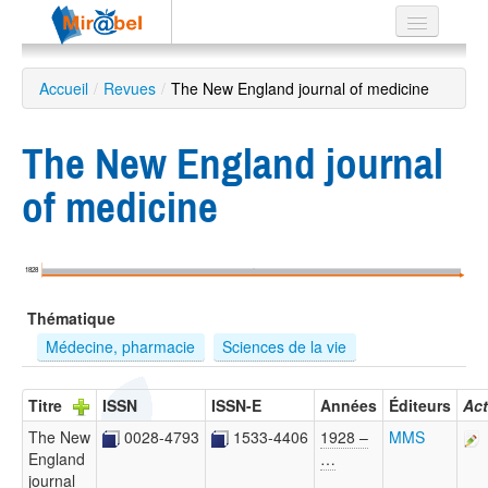
Le réseau
Accueil
/
Revues
/
The New England journal of medicine
Soutien
The New England journal
Listes
of medicine
Recherche
1828
avancée
Thématique
EN
ES
Médecine, pharmacie
Sciences de la vie
?
Titre
ISSN
ISSN-E
Années
Éditeurs
Act
The New
0028-4793
1533-4406
1928 –
MMS
England
…
journal