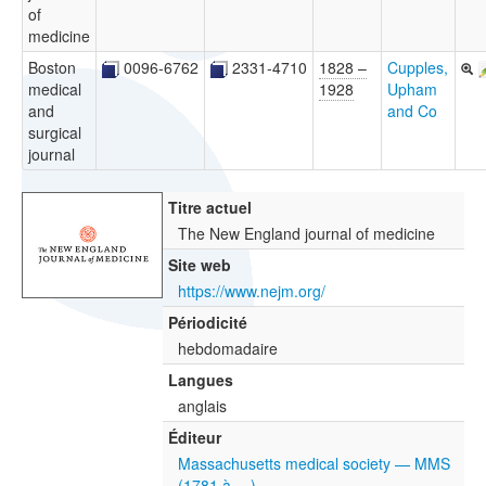
of
medicine
Boston
0096-6762
2331-4710
1828 –
Cupples,
medical
1928
Upham
and
and Co
surgical
journal
Titre actuel
The New England journal of medicine
Site web
https://www.nejm.org/
Périodicité
hebdomadaire
Langues
anglais
Éditeur
Massachusetts medical society — MMS
(1781 à …)