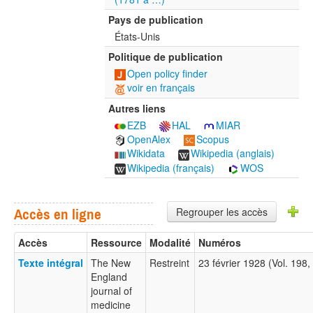
Pays de publication
États-Unis
Politique de publication
Open policy finder
voir en français
Autres liens
EZB
HAL
MIAR
OpenAlex
Scopus
Wikidata
Wikipedia (anglais)
Wikipedia (français)
WOS
Regrouper les accès
Accès en ligne
Accès
Ressource
Modalité
Numéros
Texte intégral
The New
Restreint
23 février 1928 (Vol. 198
England
journal of
medicine