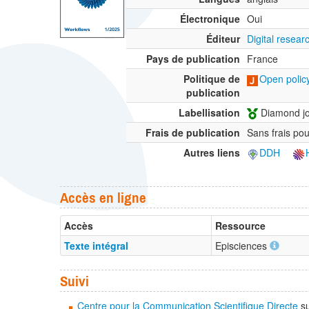
Électronique
Oui
Éditeur
Digital resea
Pays de publication
France
Politique de
Open policy
publication
Labellisation
Diamond jo
Frais de publication
Sans frais pou
Autres liens
DDH
Accès en ligne
Accès
Ressource
Texte intégral
Episciences
Suivi
Centre pour la Communication Scientifique Directe
su