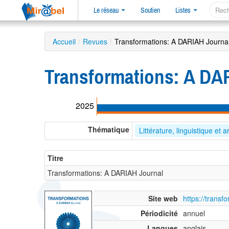
Le réseau
Soutien
Listes
Accueil
/
Revues
/
Transformations: A DARIAH Journa
Transformations: A DA
2025
Thématique
Littérature, linguistique et a
Titre
Transformations: A DARIAH Journal
Site web
https://transf
Périodicité
annuel
Langues
anglais