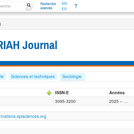
EN
Recherche
?
avancée
ES
l
RIAH Journal
rts
Sciences et techniques
Sociologie 
ISSN-E
Années
3095-3200
2025 – …
ormations.episciences.org