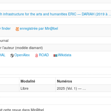
rch infrastructure for the arts and humanities ERIC — DARIAH (2019 à 
 finder
enregistrée par Mir@bel
urnal
r l’auteur (modèle diamant)
HAL
OpenAlex
ROAD
Wikidata
Modalité
Numéros
Libre
2025 (Vol. 1) — …
it cette revue dans Mir@bel