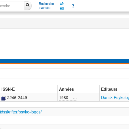
EN
Recherche
?
avancée
ES
ISSN-E
Années
Éditeurs
2246-2449
1980 – …
Dansk Psykolog
tidsskrifter/psyke-logos/
s