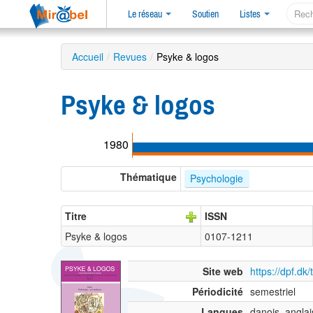
Le réseau
Soutien
Listes
Accueil
/
Revues
/
Psyke & logos
Psyke & logos
1980
Thématique
Psychologie
Titre
ISSN
Psyke & logos
0107-1211
Site web
https://dpf.dk/
Périodicité
semestriel
Langues
danois, anglai