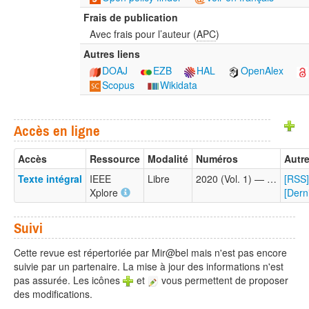
Frais de publication
Avec frais pour l’auteur (
APC
)
Autres liens
DOAJ
EZB
HAL
OpenAlex
Scopus
Wikidata
Accès en ligne
Accès
Ressource
Modalité
Numéros
Autre
Texte intégral
IEEE
Libre
2020 (Vol. 1) — …
[RSS]
Xplore
[Dern
Suivi
Cette revue est répertoriée par Mir@bel mais n'est pas encore
suivie par un partenaire. La mise à jour des informations n'est
pas assurée. Les icônes
et
vous permettent de proposer
des modifications.