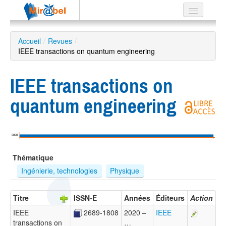
Le réseau
Accueil
/
Revues
/
IEEE transactions on quantum engineering
Soutien
Listes
IEEE transactions on
quantum engineering
Recherche
avancée
2020
EN
Thématique
ES
Ingénierie, technologies
Physique
?
Titre
ISSN-E
Années
Éditeurs
Action
IEEE
2689-1808
2020 –
IEEE
transactions on
…