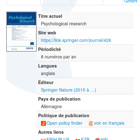
GmbH
Titre actuel
Psychological research
Site web
https://link.springer.com/journal/426
Périodicité
8 numéros par an
Langues
anglais
Éditeur
Springer Nature (2015 à …)
Pays de publication
Allemagne
Politique de publication
Open policy finder
voir en français
Autres liens
ERIH PLUS
EZB
HAL