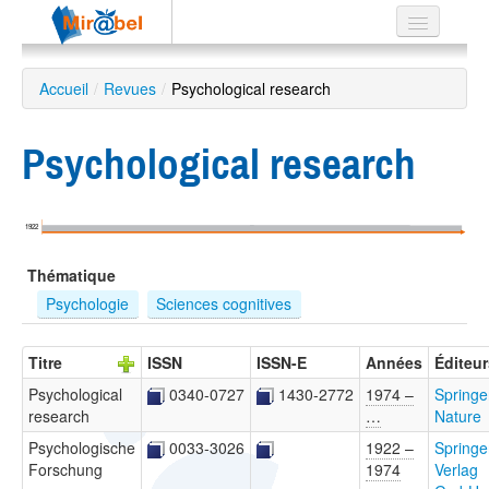
Le réseau
Accueil
/
Revues
/
Psychological research
Soutien
Psychological research
Listes
1922
Recherche
Thématique
avancée
Psychologie
Sciences cognitives
EN
ES
Titre
ISSN
ISSN-E
Années
Éditeur
?
Psychological
0340-0727
1430-2772
1974 –
Springe
research
…
Nature
Psychologische
0033-3026
1922 –
Springe
Forschung
1974
Verlag