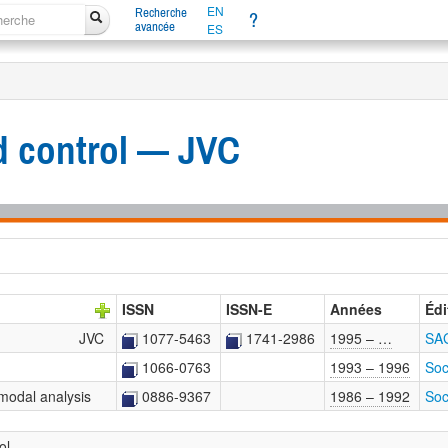
EN
Recherche
?
avancée
ES
nd control — JVC
ISSN
ISSN-E
Années
Édi
JVC
1077-5463
1741-2986
1995 – …
SAG
1066-0763
1993 – 1996
Soc
 modal analysis
0886-9367
1986 – 1992
Soc
ol