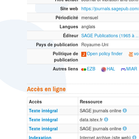
Site web
https://journals.sagepub.co
Périodicité
mensuel
Langues
anglais
Éditeur
SAGE Publications (1965 à 
Pays de publication
Royaume-Uni
Politique de
Open policy finder
vo
publication
Autres liens
EZB
HAL
MIAR
Accès en ligne
Accès
Ressource
Texte intégral
SAGE journals online
Texte intégral
data.istex.fr
Texte intégral
SAGE journals online
Indexation
Internet archive (site web)