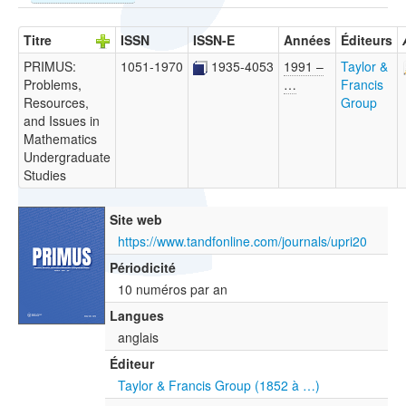
Titre
ISSN
ISSN-E
Années
Éditeurs
PRIMUS:
1051-1970
1935-4053
1991 –
Taylor &
Problems,
…
Francis
Resources,
Group
and Issues in
Mathematics
Undergraduate
Studies
Site web
https://www.tandfonline.com/journals/upri20
Périodicité
10 numéros par an
Langues
anglais
Éditeur
Taylor & Francis Group (1852 à …)