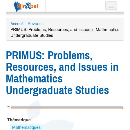
Le réseau
Accueil
/
Revues
/
PRIMUS: Problems, Resources, and Issues in Mathematics
Soutien
Undergraduate Studies
Listes
PRIMUS: Problems,
Resources, and Issues in
Recherche
Mathematics
avancée
Undergraduate Studies
EN
ES
?
1991
Thématique
Mathématiques