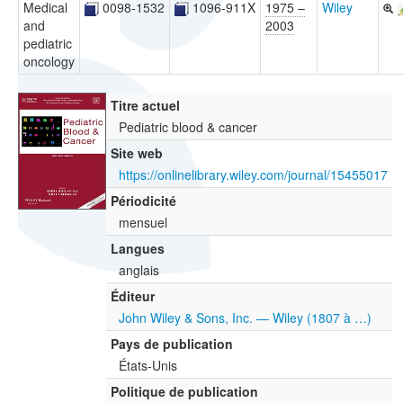
Medical
0098-1532
1096-911X
1975 –
Wiley
and
2003
pediatric
oncology
Titre actuel
Pediatric blood & cancer
Site web
https://onlinelibrary.wiley.com/journal/15455017
Périodicité
mensuel
Langues
anglais
Éditeur
John Wiley & Sons, Inc. — Wiley (1807 à …)
Pays de publication
États-Unis
Politique de publication