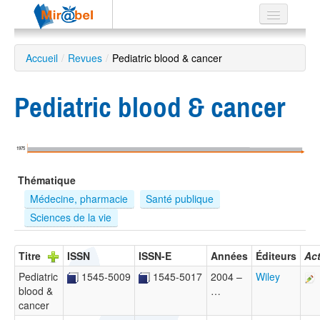
Le réseau
Accueil
/
Revues
/
Pediatric blood & cancer
Soutien
Pediatric blood & cancer
Listes
1975
Recherche
Thématique
avancée
Médecine, pharmacie
Santé publique
EN
Sciences de la vie
ES
?
Titre
ISSN
ISSN-E
Années
Éditeurs
Ac
Pediatric
1545-5009
1545-5017
2004 –
Wiley
blood &
…
cancer