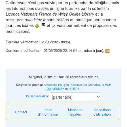
Cette revue n'est pas suivie par un partenaire de Mir@bel mais
les informations d'accès en ligne fournies par la collection
Licence Nationale France de Wiley Online Library
et la
ressource
data.istex.fr
sont traitées automatiquement chaque
jour. Les icônes
,
et
vous permettent de proposer des
modifications.
Dernière vérification : 23/05/2025 08:24.
Dernière modification : 03/06/2026 22:14 (titre : mise à jour).
Mir@bel, le site qui facilite l'accès aux revues
Mir@bel est piloté par
Sciences Po Lyon
,
Sciences Po Grenoble
,
la MSH
Dijon/RNMSH
et
l'ENTPE
.
Personnalisation
:
Lettre
Mentions
Conditions
Contact
d’information
légales
d'utilisation