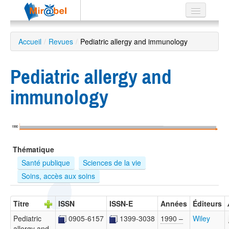
Le réseau
Accueil
/
Revues
/
Pediatric allergy and immunology
Soutien
Pediatric allergy and
Listes
immunology
Recherche
1990
avancée
Thématique
EN
ES
Santé publique
Sciences de la vie
Soins, accès aux soins
?
Titre
ISSN
ISSN-E
Années
Éditeurs
Pediatric
0905-6157
1399-3038
1990 –
Wiley
allergy and
…