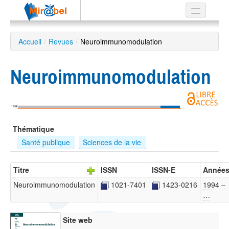
Le réseau
Accueil
/
Revues
/
Neuroimmunomodulation
Soutien
Neuroimmunomodulation
Listes
1994
Recherche
Thématique
avancée
Santé publique
Sciences de la vie
EN
ES
Titre
ISSN
ISSN-E
Année
?
Neuroimmunomodulation
1021-7401
1423-0216
1994 –
…
Site web