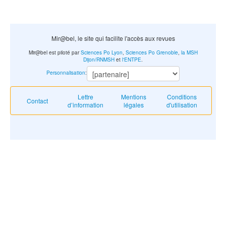
Mir@bel, le site qui facilite l'accès aux revues
Mir@bel est piloté par
Sciences Po Lyon
,
Sciences Po Grenoble
,
la MSH
Dijon/RNMSH
et
l'ENTPE
.
Personnalisation
:
Lettre
Mentions
Conditions
Contact
d’information
légales
d'utilisation