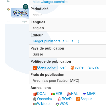
https://karger.com/nim
Périodicité
annuel
Langues
anglais
Éditeur
Karger publishers (1890 à …)
Pays de publication
Suisse
Politique de publication
Open policy finder
voir en français
Frais de publication
Avec frais pour l’auteur (
APC
)
Autres liens
DOAJ
EZB
HAL
MIAR
OpenAlex
ROAD
Scopus
Wikidata
WOS