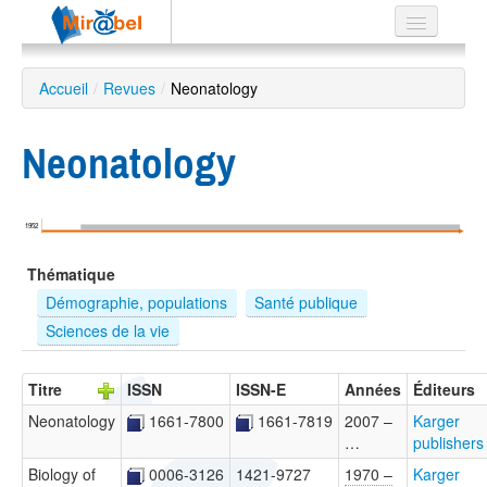
Le réseau
Accueil
/
Revues
/
Neonatology
Soutien
Neonatology
Listes
1952
Recherche
Thématique
avancée
Démographie, populations
Santé publique
EN
Sciences de la vie
ES
?
Titre
ISSN
ISSN-E
Années
Éditeurs
Neonatology
1661-7800
1661-7819
2007 –
Karger
…
publishers
Biology of
0006-3126
1421-9727
1970 –
Karger