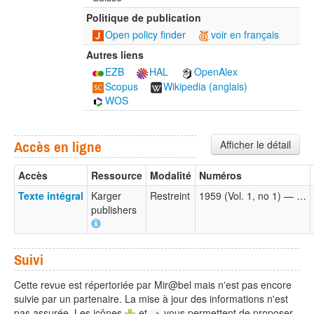
Politique de publication
Open policy finder
voir en français
Autres liens
EZB
HAL
OpenAlex
Scopus
Wikipedia (anglais)
WOS
Afficher le détail
Accès en ligne
Accès
Ressource
Modalité
Numéros
Texte intégral
Karger
Restreint
1959 (Vol. 1, no 1) — …
publishers
Suivi
Cette revue est répertoriée par Mir@bel mais n'est pas encore
suivie par un partenaire. La mise à jour des informations n'est
pas assurée. Les icônes
et
vous permettent de proposer