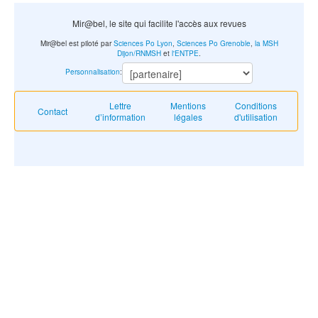
Mir@bel, le site qui facilite l'accès aux revues
Mir@bel est piloté par
Sciences Po Lyon
,
Sciences Po Grenoble
,
la MSH
Dijon/RNMSH
et
l'ENTPE
.
Personnalisation
:
Lettre
Mentions
Conditions
Contact
d’information
légales
d'utilisation