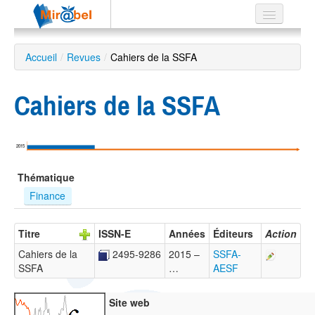
Le réseau
Accueil
/
Revues
/
Cahiers de la SSFA
Soutien
Cahiers de la SSFA
Listes
2015
Recherche
Thématique
avancée
Finance
EN
ES
Titre
ISSN-E
Années
Éditeurs
Action
?
Cahiers de la
2495-9286
2015 –
SSFA-
SSFA
…
AESF
Site web