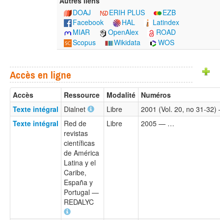
Autres liens
DOAJ
ERIH PLUS
EZB
Facebook
HAL
Latindex
MIAR
OpenAlex
ROAD
Scopus
Wikidata
WOS
Accès en ligne
Accès
Ressource
Modalité
Numéros
Texte intégral
Dialnet
Libre
2001 (Vol. 20, no 31-32
Texte intégral
Red de
Libre
2005 — …
revistas
científicas
de América
Latina y el
Caribe,
España y
Portugal —
REDALYC