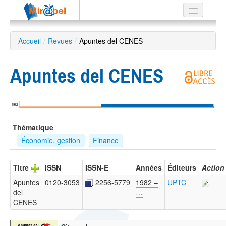
Le réseau
Accueil
/
Revues
/
Apuntes del CENES
Soutien
Apuntes del CENES
Listes
1982
Recherche
Thématique
avancée
Économie, gestion
Finance
EN
ES
Titre
ISSN
ISSN-E
Années
Éditeurs
Action
?
Apuntes
0120-3053
2256-5779
1982 –
UPTC
del
…
CENES