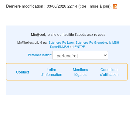
Dernière modification : 03/06/2026 22:14 (titre : mise à jour).
Mir@bel, le site qui facilite l'accès aux revues
Mir@bel est piloté par
Sciences Po Lyon
,
Sciences Po Grenoble
,
la MSH
Dijon/RNMSH
et
l'ENTPE
.
Personnalisation
:
Lettre
Mentions
Conditions
Contact
d’information
légales
d'utilisation