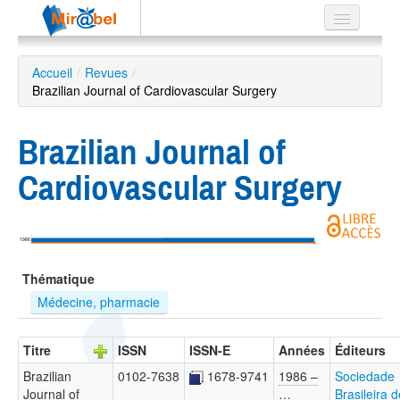
Le réseau
Accueil
/
Revues
/
Brazilian Journal of Cardiovascular Surgery
Soutien
Listes
Brazilian Journal of
Cardiovascular Surgery
Recherche
avancée
1986
EN
Thématique
ES
Médecine, pharmacie
?
Titre
ISSN
ISSN-E
Années
Éditeurs
Brazilian
0102-7638
1678-9741
1986 –
Sociedade
Journal of
…
Brasileira d