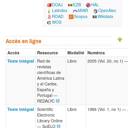
DOAJ
EZB
HAL
Latindex
MIAR
OpenAlex
ROAD
Scopus
Wikidata
WOS
Accès en ligne
Accès
Ressource
Modalité
Numéros
Texte intégral
Red de
Libre
2005 (Vol. 20, no 1) 
revistas
científicas de
América Latina
y el Caribe,
España y
Portugal —
REDALYC
Texte intégral
Scientific
Libre
1986 (Vol. 1, no 1) —
Electronic
Library Online
— SciELO