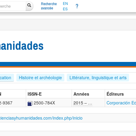
EN
Recherche
?
avancée
ES
manidades
cation
Histoire et archéologie
Littérature, linguistique et arts
N
ISSN-E
Années
Éditeurs
2-9367
2500-784X
2015 – …
Corporación Ed
tacienciasyhumanidades.com/index.php/inicio