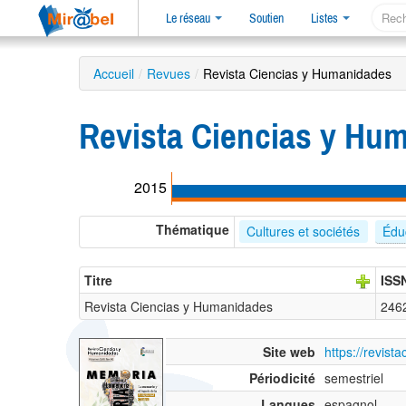
Le réseau
Soutien
Listes
Accueil
/
Revues
/
Revista Ciencias y Humanidades
Revista Ciencias y Hu
2015
Thématique
Cultures et sociétés
Édu
Titre
ISS
Revista Ciencias y Humanidades
246
Site web
https://revis
Périodicité
semestriel
Langues
espagnol