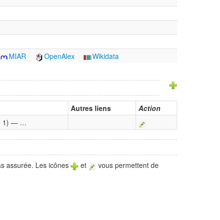
MIAR
OpenAlex
Wikidata
Autres liens
Action
no 1) — …
pas assurée. Les icônes
et
vous permettent de