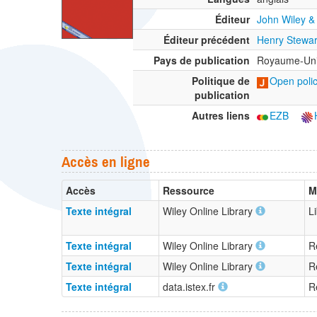
Éditeur
John Wiley &
Éditeur précédent
Henry Stewart
Pays de publication
Royaume-Un
Politique de
Open polic
publication
Autres liens
EZB
Accès en ligne
Accès
Ressource
M
Texte intégral
Wiley Online Library
L
Texte intégral
Wiley Online Library
R
Texte intégral
Wiley Online Library
R
Texte intégral
data.istex.fr
R