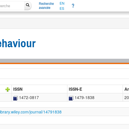
EN
Recherche
?
avancée
ES
ehaviour
ISSN
ISSN-E
A
1472-0817
1479-1838
20
elibrary.wiley.com/journal/14791838