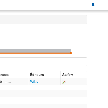
nnées
Éditeurs
Action
01 – …
Wiley