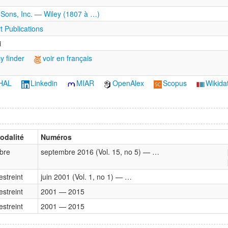
 Sons, Inc. — Wiley (1807 à …)
 Publications
i
y finder
voir en français
HAL
Linkedin
MIAR
OpenAlex
Scopus
Wikida
odalité
Numéros
ibre
septembre 2016 (Vol. 15, no 5) — …
estreint
juin 2001 (Vol. 1, no 1) — …
estreint
2001 — 2015
estreint
2001 — 2015