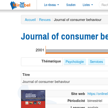
Le réseau
Soutien
Listes
Accueil
/
Revues
/
Journal of consumer behaviour
Journal of consumer b
2001
Thématique
Psychologie
Services
Titre
Journal of consumer behaviour
Site web
https://onlin
Périodicité
bimestriel
Langues
anglais