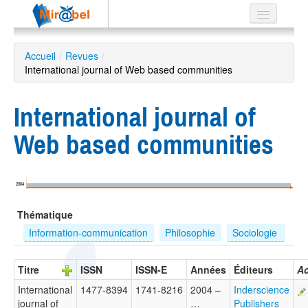
Le réseau
Accueil
/
Revues
/
International journal of Web based communities
Soutien
Listes
International journal of
Web based communities
Recherche
avancée
2004
EN
Thématique
ES
Information-communication
Philosophie
Sociologie 
?
Titre
ISSN
ISSN-E
Années
Éditeurs
Ac
International
1477-8394
1741-8216
2004 –
Inderscience
journal of
…
Publishers