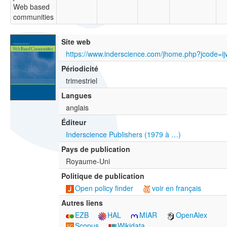
Web based
communities
Site web
https://www.inderscience.com/jhome.php?jcode=i
Périodicité
trimestriel
Langues
anglais
Éditeur
Inderscience Publishers (1979 à …)
Pays de publication
Royaume-Uni
Politique de publication
Open policy finder
voir en français
Autres liens
EZB
HAL
MIAR
OpenAlex
Scopus
Wikidata