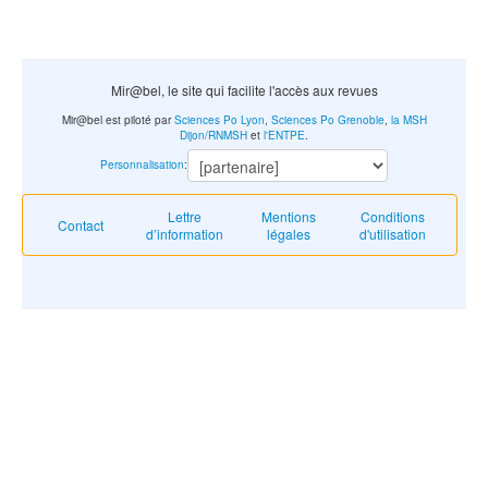
Mir@bel, le site qui facilite l'accès aux revues
Mir@bel est piloté par
Sciences Po Lyon
,
Sciences Po Grenoble
,
la MSH
Dijon/RNMSH
et
l'ENTPE
.
Personnalisation
:
Lettre
Mentions
Conditions
Contact
d’information
légales
d'utilisation