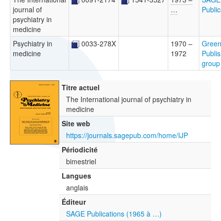
journal of
…
Public
psychiatry in
medicine
Psychiatry in
0033-278X
1970 –
Gree
medicine
1972
Publis
group
Titre actuel
The International journal of psychiatry in
medicine
Site web
https://journals.sagepub.com/home/IJP
Périodicité
bimestriel
Langues
anglais
Éditeur
SAGE Publications (1965 à …)