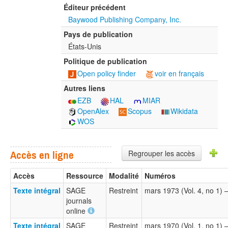
Éditeur précédent
Baywood Publishing Company, Inc.
Pays de publication
États-Unis
Politique de publication
Open policy finder
voir en français
Autres liens
EZB
HAL
MIAR
OpenAlex
Scopus
Wikidata
WOS
Regrouper les accès
Accès en ligne
Accès
Ressource
Modalité
Numéros
Texte intégral
SAGE
Restreint
mars 1973 (Vol. 4, no 1)
journals
online
Texte intégral
SAGE
Restreint
mars 1970 (Vol. 1, no 1) 