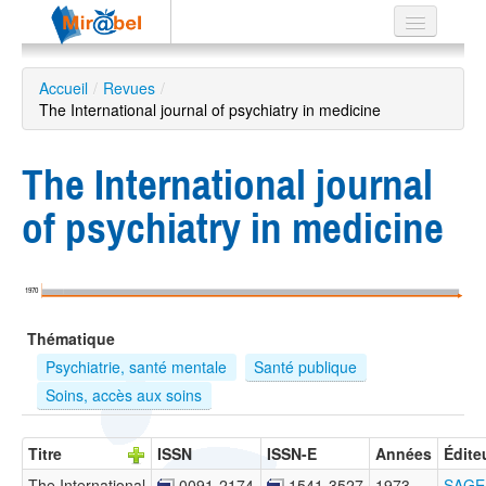
Le réseau
Accueil
/
Revues
/
The International journal of psychiatry in medicine
Soutien
Listes
The International journal
of psychiatry in medicine
Recherche
avancée
1970
EN
Thématique
ES
Psychiatrie, santé mentale
Santé publique
?
Soins, accès aux soins
Titre
ISSN
ISSN-E
Années
Édite
The International
0091-2174
1541-3527
1973 –
SAGE