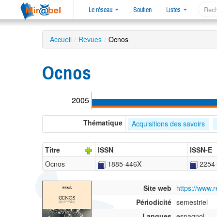
Le réseau
Soutien
Listes
Accueil
/
Revues
/
Ocnos
Ocnos
2005
Thématique
Acquisitions des savoirs
Titre
ISSN
ISSN-E
Ocnos
1885-446X
2254
Site web
https://www.
Périodicité
semestriel
Langues
espagnol