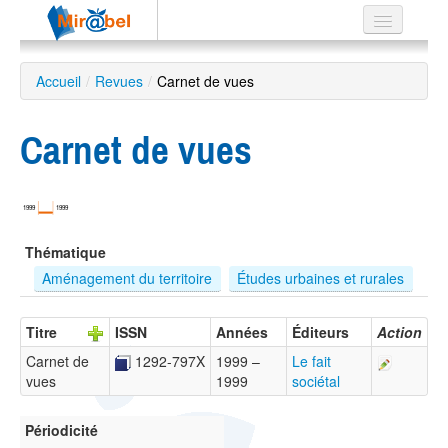
Le réseau
Accueil
/
Revues
/
Carnet de vues
Soutien
Carnet de vues
Listes
1999
1999
Recherche
Thématique
avancée
Aménagement du territoire
Études urbaines et rurales
EN
ES
Titre
ISSN
Années
Éditeurs
Action
?
Carnet de
1292-797X
1999 –
Le fait
vues
1999
sociétal
Périodicité