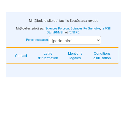
Mir@bel, le site qui facilite l'accès aux revues
Mir@bel est piloté par
Sciences Po Lyon
,
Sciences Po Grenoble
,
la MSH
Dijon/RNMSH
et
l'ENTPE
.
Personnalisation
:
Lettre
Mentions
Conditions
Contact
d’information
légales
d'utilisation