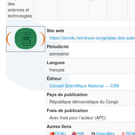
des
sciences et
technologies
Site web
Périodicité
semestriel
Langues
français
Éditeur
Conseil Scientifique National — CSN
Pays de publication
République démocratique du Congo
Frais de publication
Avec frais pour l’auteur (
APC
)
Autres liens
DOAJ
HAL
OpenAlex
RO