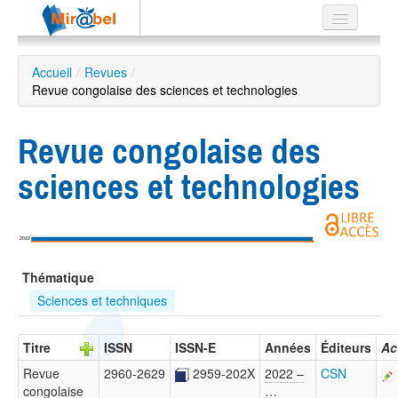
Le réseau
Accueil
/
Revues
/
Revue congolaise des sciences et technologies
Soutien
Listes
Revue congolaise des
sciences et technologies
Recherche
avancée
2022
EN
Thématique
ES
Sciences et techniques
?
Titre
ISSN
ISSN-E
Années
Éditeurs
Ac
Revue
2960-2629
2959-202X
2022 –
CSN
congolaise
…