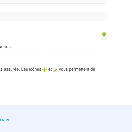
ésumé…
pas assurée. Les icônes
et
vous permettent de
l'ENTPE
.