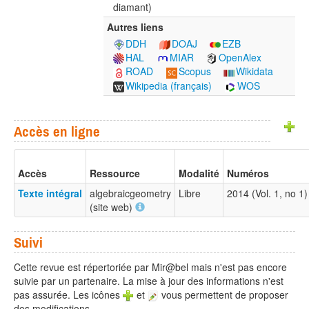
diamant)
Autres liens
DDH
DOAJ
EZB
HAL
MIAR
OpenAlex
ROAD
Scopus
Wikidata
Wikipedia (français)
WOS
Accès en ligne
Accès
Ressource
Modalité
Numéros
Texte intégral
algebraicgeometry
Libre
2014 (Vol. 1, no 
(site web)
Suivi
Cette revue est répertoriée par Mir@bel mais n'est pas encore
suivie par un partenaire. La mise à jour des informations n'est
pas assurée. Les icônes
et
vous permettent de proposer
des modifications.