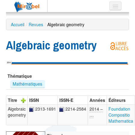
Le réseau
Accueil
/
Revues
/
Algebraic geometry
Soutien
Algebraic geometry
Listes
2014
Recherche
Thématique
avancée
Mathématiques
EN
ES
Titre
ISSN
ISSN-E
Années
Éditeurs
?
Algebraic
2313-1691
2214-2584
2014 –
Foundation
geometry
…
Compositio
Mathematica