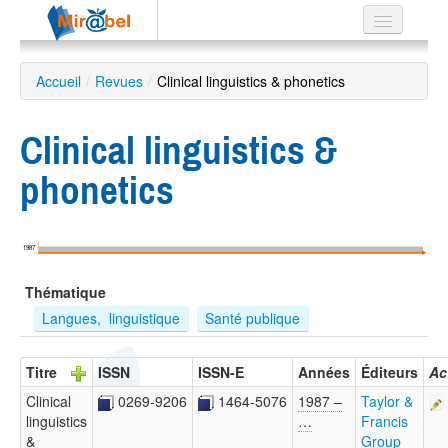
Le réseau
Accueil
/
Revues
/
Clinical linguistics & phonetics
Soutien
Clinical linguistics &
Listes
phonetics
Recherche
1987
avancée
Thématique
EN
ES
Langues,  linguistique
Santé publique
?
Titre
ISSN
ISSN-E
Années
Éditeurs
Ac
Clinical
0269-9206
1464-5076
1987 –
Taylor &
linguistics
…
Francis
&
Group