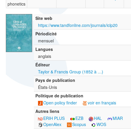
phonetics
Site web
https://www.tandfonline.com/journals/iclp20
Périodicité
mensuel
Langues
anglais
Éditeur
Taylor & Francis Group (1852 à …)
Pays de publication
États-Unis
Politique de publication
Open policy finder
voir en français
Autres liens
ERIH PLUS
EZB
HAL
MIAR
OpenAlex
Scopus
WOS