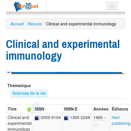
Le réseau
Accueil
/
Revues
/
Clinical and experimental immunology
Soutien
Clinical and experimental
Listes
immunology
Recherche
1966
avancée
Thématique
EN
ES
Sciences de la vie
?
Titre
ISSN
ISSN-E
Années
Éditeurs
Clinical and
0009-9104
1365-2249
1966 –
Hart
experimental
…
publishing
immunology