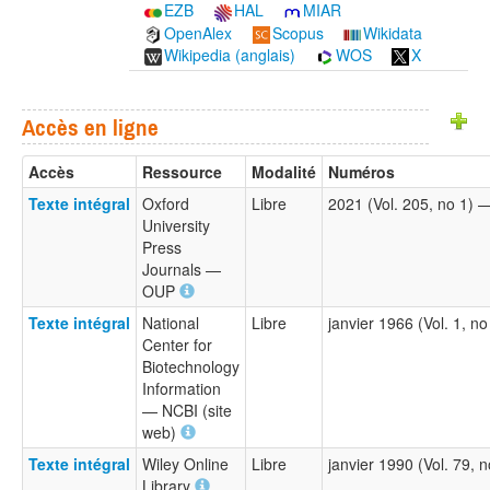
EZB
HAL
MIAR
OpenAlex
Scopus
Wikidata
Wikipedia (anglais)
WOS
X
Accès en ligne
Accès
Ressource
Modalité
Numéros
Texte intégral
Oxford
Libre
2021 (Vol. 205, no 1)
University
Press
Journals —
OUP
Texte intégral
National
Libre
janvier 1966 (Vol. 1, n
Center for
Biotechnology
Information
— NCBI (site
web)
Texte intégral
Wiley Online
Libre
janvier 1990 (Vol. 79,
Library