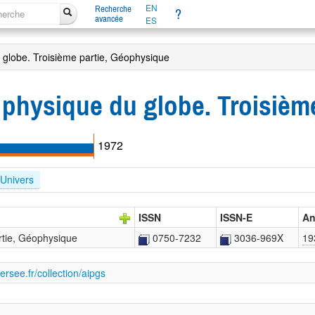
EN
Recherche
?
avancée
ES
u globe. Troisième partie, Géophysique
e physique du globe. Troisiè
1972
'Univers
ISSN
ISSN-E
An
artie, Géophysique
0750-7232
3036-969X
19
ersee.fr/collection/aipgs