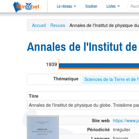
Le réseau
Soutien
Listes
Accueil
/
Revues
/
Annales de l'Institut de physique d
Annales de l'Institut d
1939
Thématique
Sciences de la Terre et de l
Titre
Annales de l'Institut de physique du globe. Troisième p
Site web
https://www.p
Périodicité
irrégulier
Langues
français