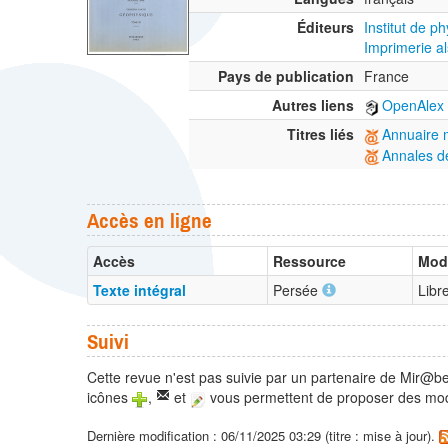
Éditeurs
Institut de 
Imprimerie a
Pays de publication
France
Autres liens
OpenAlex
Titres liés
Annuaire m
Annales de
Accès en ligne
Accès
Ressource
Moda
Texte intégral
Persée
Libr
Suivi
Cette revue n'est pas suivie par un partenaire de Mir@be
icônes
,
et
vous permettent de proposer des modi
Dernière modification : 06/11/2025 03:29 (titre : mise à jour).