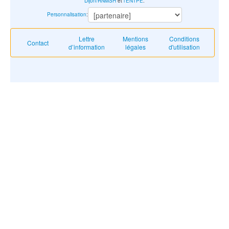
Dijon/RNMSH
et
l'ENTPE
.
Personnalisation
:
Lettre
Mentions
Conditions
Contact
d’information
légales
d'utilisation