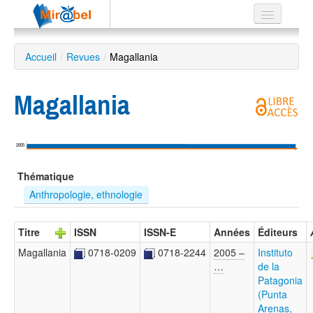
Le réseau
Accueil
/
Revues
/
Magallania
Soutien
Magallania
Listes
2005
Recherche
Thématique
avancée
Anthropologie, ethnologie
EN
ES
Titre
ISSN
ISSN-E
Années
Éditeurs
?
Magallania
0718-0209
0718-2244
2005 –
Instituto
…
de la
Patagonia
(Punta
Arenas,