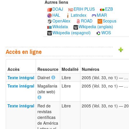
Autres liens
DOAJ
ERIH PLUS
EZB
HAL
Latindex
MIAR
OpenAlex
ROAD
Scopus
Wikidata
Wikipedia (anglais)
Wikipedia (espagnol)
WOS
Accès en ligne
Accès
Ressource
Modalité
Numéros
Texte intégral
Dialnet
Libre
2005 (Vol. 33, no 1) — …
Texte intégral
Magallania
Libre
2005 (Vol. 33, no 1) — …
(site web)
Texte intégral
Red de
Libre
2005 (Vol. 33, no 1) — 20
revistas
científicas
de América
Latina y el