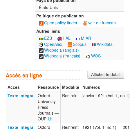
Pays de publication
États-Unis
Politique de publication
Open policy finder
voir en français
Autres liens
EZB
HAL
MIAR
OpenAlex
Scopus
Wikidata
Wikipedia (anglais)
Wikipedia (français)
WOS
Afficher le détail
Accès en ligne
Accès
Ressource
Modalité
Numéros
Texte intégral
Oxford
Restreint
janvier 1921 (Vol. 1, no 
University
Press
Journals —
OUP
Texte intégral
Oxford
Restreint
1921 (Vol. 1, no 1) — 20