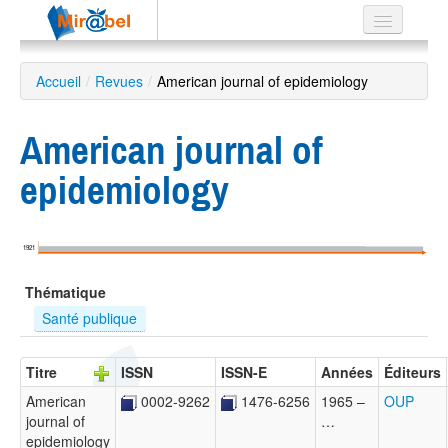
Le réseau
Accueil
/
Revues
/
American journal of epidemiology
Soutien
American journal of
Listes
epidemiology
Recherche
1921
avancée
Thématique
EN
ES
Santé publique
?
Titre
ISSN
ISSN-E
Années
Éditeurs
American
0002-9262
1476-6256
1965 –
OUP
journal of
…
epidemiology