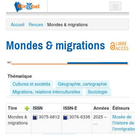
Le réseau
Accueil
/
Revues
/
Mondes & migrations
Soutien
Mondes & migrations
Listes
1950
Recherche
Thématique
avancée
Cultures et sociétés
Géographie, cartographie
EN
Migrations, relations interculturelles
Sociologie 
ES
?
Titre
ISSN
ISSN-E
Années
Éditeurs
Mondes &
3075-6812
3076-6338
2025 –
Musée de
migrations
…
l'histoire de
l'immigratio