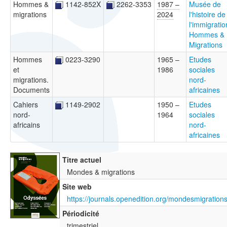
Hommes &
1142-852X
2262-3353
1987 –
Musée de
migrations
2024
l'histoire de
l'immigratio
Hommes &
Migrations
Hommes
0223-3290
1965 –
Etudes
et
1986
sociales
migrations.
nord-
Documents
africaines
Cahiers
1149-2902
1950 –
Etudes
nord-
1964
sociales
africains
nord-
africaines
Titre actuel
Mondes & migrations
Site web
https://journals.openedition.org/mondesmigrations
Périodicité
trimestriel