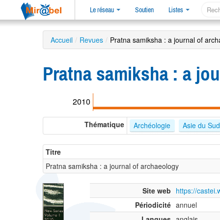
Le réseau
Soutien
Listes
Accueil
/
Revues
/
Pratna samiksha : a journal of arc
Pratna samiksha : a jo
2010
Thématique
Archéologie
Asie du Su
Titre
Pratna samiksha : a journal of archaeology
Site web
https://castei
Périodicité
annuel
Langues
anglais