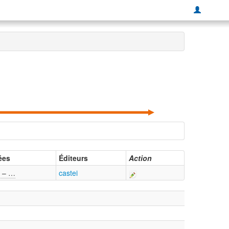
ées
Éditeurs
Action
 – …
castei