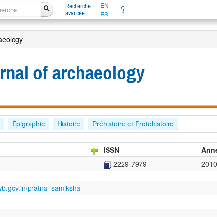
EN
Recherche
?
avancée
ES
haeology
urnal of archaeology
d
Épigraphie
Histoire
Préhistoire et Protohistoire
ISSN
Ann
2229-7979
2010
.wb.gov.in/pratna_samiksha