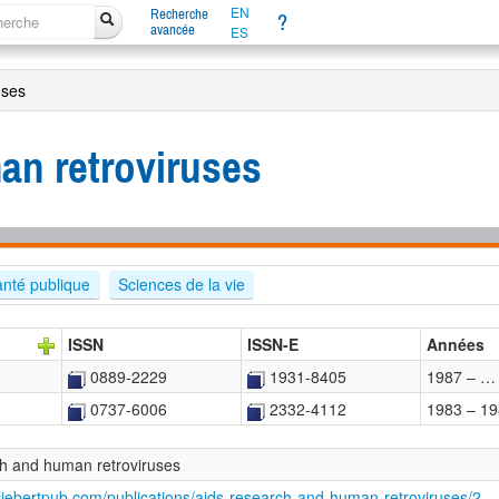
EN
Recherche
?
avancée
ES
uses
an retroviruses
nté publique
Sciences de la vie
ISSN
ISSN-E
Années
0889-2229
1931-8405
1987 – …
0737-6006
2332-4112
1983 – 1
h and human retroviruses
.liebertpub.com/publications/aids-research-and-human-retroviruses/2