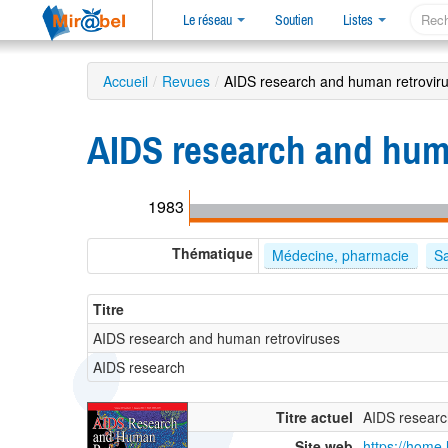
Le réseau
Soutien
Listes
Accueil
/
Revues
/
AIDS research and human retrovir
AIDS research and hum
1983
Thématique
Médecine, pharmacie
Sa
Titre
AIDS research and human retroviruses
AIDS research
Titre actuel
AIDS researc
Site web
https://home