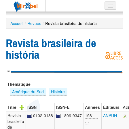
Le réseau
Accueil
/
Revues
/
Revista brasileira de história
Soutien
Revista brasileira de
Listes
história
Recherche
1981
avancée
Thématique
EN
ES
Amérique du Sud
Histoire
?
Titre
ISSN
ISSN-E
Années
Éditeurs
Ac
Revista
0102-0188
1806-9347
1981 –
ANPUH
brasileira
…
de