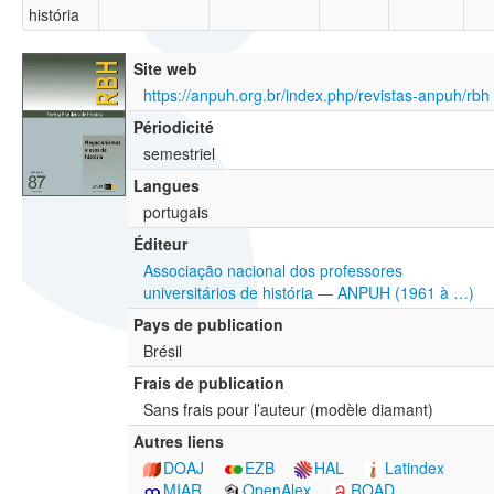
história
Site web
https://anpuh.org.br/index.php/revistas-anpuh/rbh
Périodicité
semestriel
Langues
portugais
Éditeur
Associação nacional dos professores
universitários de história — ANPUH (1961 à …)
Pays de publication
Brésil
Frais de publication
Sans frais pour l’auteur (modèle diamant)
Autres liens
DOAJ
EZB
HAL
Latindex
MIAR
OpenAlex
ROAD