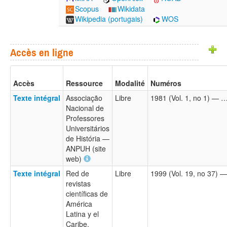
Scopus
Wikidata
Wikipedia (portugais)
WOS
Accès en ligne
Accès
Ressource
Modalité
Numéros
Texte intégral
Associação
Libre
1981 (Vol. 1, no 1) — 
Nacional de
Professores
Universitários
de História —
ANPUH (site
web)
Texte intégral
Red de
Libre
1999 (Vol. 19, no 37) —
revistas
científicas de
América
Latina y el
Caribe,