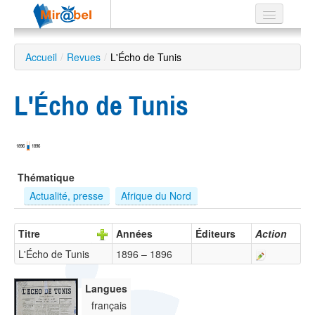
Le réseau
Accueil
/
Revues
/
L'Écho de Tunis
Soutien
L'Écho de Tunis
Listes
1896
1896
Recherche
Thématique
avancée
Actualité, presse
Afrique du Nord
EN
ES
Titre
Années
Éditeurs
Action
?
L'Écho de Tunis
1896 – 1896
Langues
français