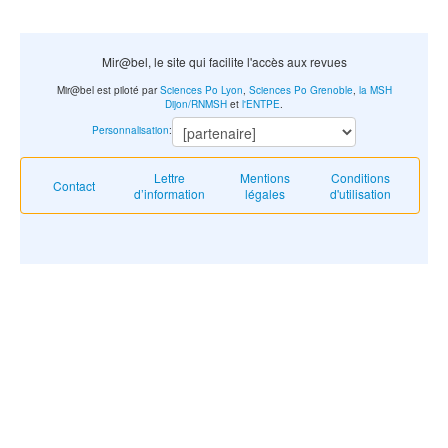
Mir@bel, le site qui facilite l'accès aux revues
Mir@bel est piloté par
Sciences Po Lyon
,
Sciences Po Grenoble
,
la MSH
Dijon/RNMSH
et
l'ENTPE
.
Personnalisation
:
Lettre
Mentions
Conditions
Contact
d’information
légales
d'utilisation