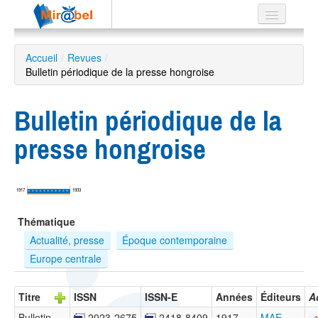
Le réseau
Accueil
/
Revues
/
Bulletin périodique de la presse hongroise
Soutien
Listes
Bulletin périodique de la
presse hongroise
Recherche
avancée
1917
1933
EN
Thématique
ES
Actualité, presse
Époque contemporaine
?
Europe centrale
Titre
ISSN
ISSN-E
Années
Éditeurs
A
Bulletin
2023-2675
2418-8409
1917 –
MAE