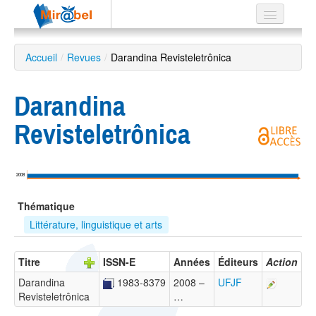
Le réseau
Accueil
/
Revues
/
Darandina Revisteletrônica
Soutien
Darandina
Listes
Revisteletrônica
Recherche
2008
avancée
Thématique
EN
ES
Littérature, linguistique et arts
?
Titre
ISSN-E
Années
Éditeurs
Action
Darandina
1983-8379
2008 –
UFJF
Revisteletrônica
…