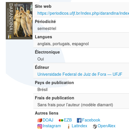
Site web
https://periodicos.ufjf.br/index.php/darandina/inde
Périodicité
semestriel
Langues
anglais, portugais, espagnol
Électronique
Oui
Éditeur
Universidade Federal de Juiz de Fora — UFJF
Pays de publication
Brésil
Frais de publication
Sans frais pour l’auteur (modèle diamant)
Autres liens
DOAJ
EZB
Facebook
Instagram
Latindex
OpenAlex