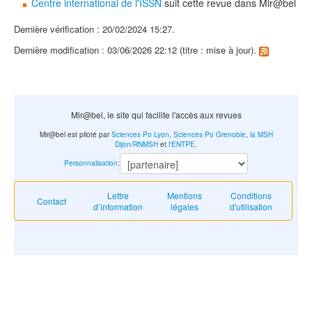
Centre international de l'ISSN
suit cette revue dans Mir@bel
Dernière vérification : 20/02/2024 15:27.
Dernière modification : 03/06/2026 22:12 (titre : mise à jour).
Mir@bel, le site qui facilite l'accès aux revues
Mir@bel est piloté par
Sciences Po Lyon
,
Sciences Po Grenoble
,
la MSH
Dijon/RNMSH
et
l'ENTPE
.
Personnalisation
:
Lettre
Mentions
Conditions
Contact
d’information
légales
d'utilisation