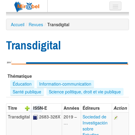
Le réseau
Accueil
/
Revues
/
Transdigital
Soutien
Transdigital
Listes
2019
Recherche
Thématique
avancée
Éducation
Information-communication
EN
Santé publique
Science politique, droit et vie publique
ES
?
Titre
ISSN-E
Années
Éditeurs
Action
Transdigital
2683-328X
2019 –
Sociedad de
…
Investigación
sobre
Estudios