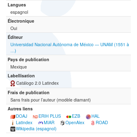
Langues
espagnol
Électronique
Oui
Éditeur
Universidad Nacional Autónoma de México — UNAM (1551 à
…)
Pays de publication
Mexique
Labellisation
Catálogo 2.0 Latindex
Frais de publication
Sans frais pour l’auteur (modèle diamant)
Autres liens
DOAJ
ERIH PLUS
EZB
HAL
Latindex
MIAR
OpenAlex
ROAD
Wikipedia (espagnol)