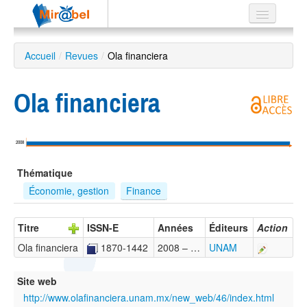
Le réseau
Accueil
/
Revues
/
Ola financiera
Soutien
Ola financiera
Listes
2008
Recherche
Thématique
avancée
Économie, gestion
Finance
EN
ES
Titre
ISSN-E
Années
Éditeurs
Action
?
Ola financiera
1870-1442
2008 – …
UNAM
Site web
http://www.olafinanciera.unam.mx/new_web/46/index.html