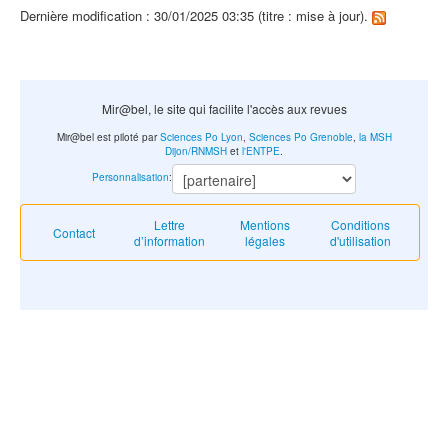
Dernière modification : 30/01/2025 03:35 (titre : mise à jour).
Mir@bel, le site qui facilite l'accès aux revues
Mir@bel est piloté par
Sciences Po Lyon
,
Sciences Po Grenoble
,
la MSH
Dijon/RNMSH
et
l'ENTPE
.
Personnalisation
:
Lettre
Mentions
Conditions
Contact
d’information
légales
d'utilisation