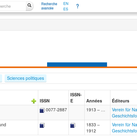
EN
Recherche
?
avancée
ES
Sciences politiques
ISSN-
ISSN
E
Années
Éditeurs
0077-2887
1913 – …
Verein für N
Geschichtsf
und
1833 –
Verein für N
1912
Geschichtsf