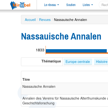
Le réseau
Soutien
Listes
Accueil
/
Revues
/
Nassauische Annalen
Nassauische Annalen
1833
Thématique
Europe centrale
Histoire
Titre
Nassauische Annalen
Annalen des Vereins für Nassauische Alterthumskunde 
Geschichtsforschung