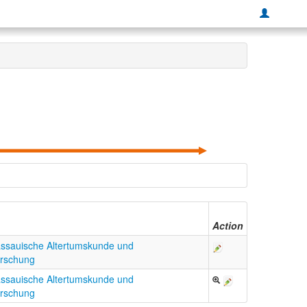
Action
assauische Altertumskunde und
orschung
assauische Altertumskunde und
orschung