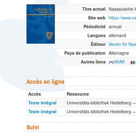
Titre actuel
Nassauische 
Site web
https://www.n
Périodicité
annuel
Langues
allemand
Éditeur
Verein für Na
Pays de publication
Allemagne
Autres liens
MIAR
Accès en ligne
Accès
Ressource
Texte intégral
Universitäts-bibliothek Heidelberg 
Texte intégral
Universitäts-bibliothek Heidelberg 
Suivi