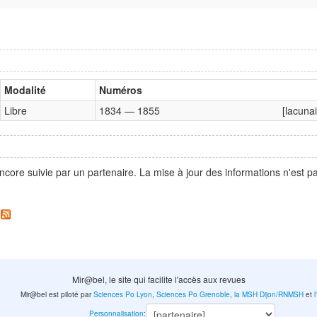
Modalité
Numéros
Libre
1834 — 1855
[lacunai
ncore suivie par un partenaire. La mise à jour des informations n'est 
.
Mir@bel, le site qui facilite l'accès aux revues
Mir@bel est piloté par
Sciences Po Lyon
,
Sciences Po Grenoble
,
la MSH Dijon/RNMSH
et
Personnalisation
: