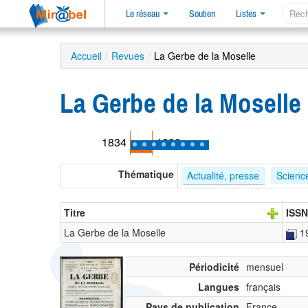
Le réseau
Soutien
Listes
Accueil
/
Revues
/
La Gerbe de la Moselle
La Gerbe de la Moselle
1834
1839
Thématique
Actualité, presse
Science
Titre
ISSN
La Gerbe de la Moselle
1
Périodicité
mensuel
Langues
français
Pays de publication
France