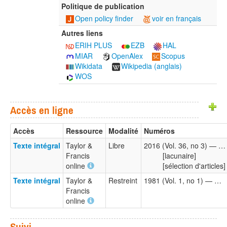
Politique de publication
Open policy finder
voir en français
Autres liens
ERIH PLUS
EZB
HAL
MIAR
OpenAlex
Scopus
Wikidata
Wikipedia (anglais)
WOS
Accès en ligne
Accès
Ressource
Modalité
Numéros
Texte intégral
Taylor &
Libre
2016 (Vol. 36, no 3) — …
Francis
[lacunaire]
online
[sélection d'articles]
Texte intégral
Taylor &
Restreint
1981 (Vol. 1, no 1) — …
Francis
online
Suivi