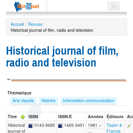
Le réseau
Accueil
/
Revues
/
Historical journal of film, radio and television
Soutien
Listes
Historical journal of film,
radio and television
Recherche
avancée
1981
EN
Thématique
ES
Arts visuels
Histoire
Information-communication
?
Titre
ISSN
ISSN-E
Années
Éditeurs
Ac
Historical
0143-9685
1465-3451
1981 –
Taylor &
journal of
…
Francis