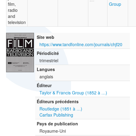
film,
Group
radio
and
television
Site web
https://www.tandfonline.com/journals/chjf20
Périodicité
trimestriel
Langues
anglais
Éditeur
Taylor & Francis Group (1852 à …)
Éditeurs précédents
Routledge (1851 à …)
Carfax Publishing
Pays de publication
Royaume-Uni