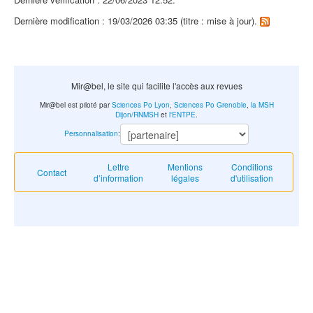
Dernière modification : 19/03/2026 03:35 (titre : mise à jour).
Mir@bel, le site qui facilite l'accès aux revues
Mir@bel est piloté par
Sciences Po Lyon
,
Sciences Po Grenoble
,
la MSH
Dijon/RNMSH
et
l'ENTPE
.
Personnalisation
:
Lettre
Mentions
Conditions
Contact
d’information
légales
d'utilisation