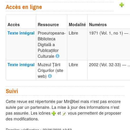
Accès en ligne
Accès
Ressource
Modalité
Numéros
Texte intégral
Proeuropeana-
Libre
1971 (Vol. 1, no 1) —
Biblioteca
Digitală a
Publicațiilor
Culturale
Texte intégral
Muzeul Ţării
Libre
2002 (Vol. 32-33) — 
Crişurilor (site
web)
Suivi
Cette revue est répertoriée par Mir@bel mais n'est pas encore
suivie par un partenaire. La mise à jour des informations n'est
pas assurée. Les icônes
et
vous permettent de proposer
des modifications.
Dernière vérification : 22/06/2023 12:52.