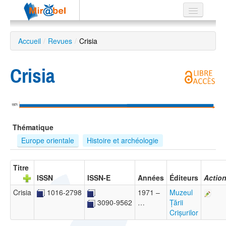
Le réseau
Accueil
/
Revues
/
Crisia
Soutien
Crisia
Listes
1971
Recherche
Thématique
avancée
Europe orientale
Histoire et archéologie
EN
ES
Titre
ISSN
ISSN-E
Années
Éditeurs
Actio
?
Crisia
1016-2798
1971 –
Muzeul
…
Țării
3090-9562
Crișurilor