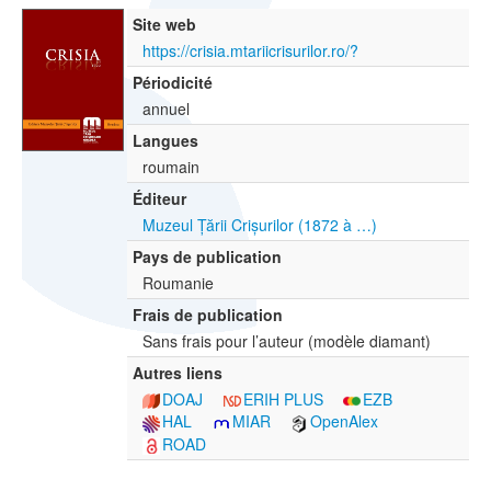
Site web
https://crisia.mtariicrisurilor.ro/?
Périodicité
annuel
Langues
roumain
Éditeur
Muzeul Țării Crișurilor (1872 à …)
Pays de publication
Roumanie
Frais de publication
Sans frais pour l’auteur (modèle diamant)
Autres liens
DOAJ
ERIH PLUS
EZB
HAL
MIAR
OpenAlex
ROAD