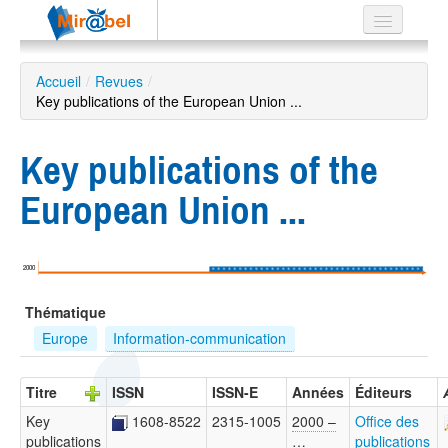
Le réseau
Accueil
/
Revues
/
Key publications of the European Union ...
Soutien
Listes
Key publications of the
European Union ...
Recherche
avancée
2000
EN
Thématique
ES
Europe
Information-communication
?
Titre
ISSN
ISSN-E
Années
Éditeurs
Key
1608-8522
2315-1005
2000 –
Office des
publications
…
publications